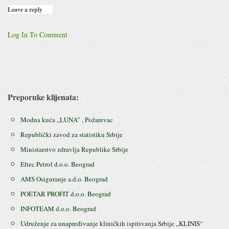
Leave a reply
Log In To Comment
Preporuke klijenata:
Modna kuća ,,LUNA” , Požarevac
Republički zavod za statistiku Srbije
Ministarstvo zdravlja Republike Srbije
Eltec Petrol d.o.o. Beograd
AMS Osiguranje a.d.o. Beograd
POETAR PROFIT d.o.o. Beograd
INFOTEAM d.o.o. Beograd
Udruženje za unapređivanje kliničkih ispitivanja Srbije ,,KLINIS“