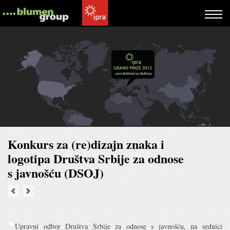
Konkurs za (re)dizajn znaka i
logotipa Društva Srbije za odnose
s javnošću (DSOJ)
Upravni odbor Društva Srbije za odnose s javnošću, na sednici