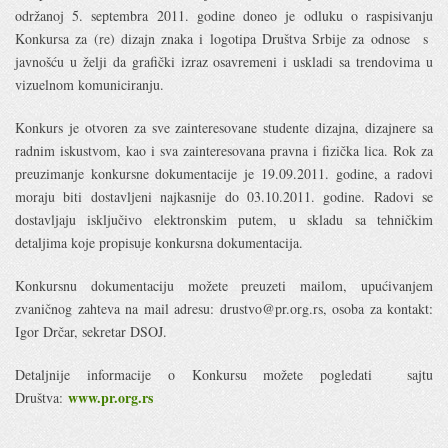
održanoj 5. septembra 2011. godine doneo je odluku o raspisivanju
Konkursa za (re) dizajn znaka i logotipa Društva Srbije za odnose s
javnošću u želji da grafički izraz osavremeni i uskladi sa trendovima u
vizuelnom komuniciranju.
Konkurs je otvoren za sve zainteresovane studente dizajna, dizajnere sa
radnim iskustvom, kao i sva zainteresovana pravna i fizička lica. Rok za
preuzimanje konkursne dokumentacije je 19.09.2011. godine, a radovi
moraju biti dostavljeni najkasnije do 03.10.2011. godine. Radovi se
dostavljaju isključivo elektronskim putem, u skladu sa tehničkim
detaljima koje propisuje konkursna dokumentacija.
Konkursnu dokumentaciju možete preuzeti mailom, upućivanjem
zvaničnog zahteva na mail adresu: drustvo@pr.org.rs, osoba za kontakt:
Igor Drčar, sekretar DSOJ.
Detaljnije informacije o Konkursu možete pogledati sajtu
www.pr.org.rs
Društva: