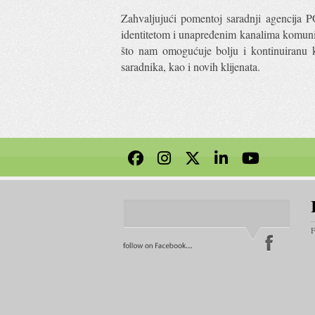
Zahvaljujući pomentoj saradnji agencij
identitetom i unapređenim kanalima komuni
što nam omogućuje bolju i kontinuiranu ko
saradnika, kao i novih klijenata.
F