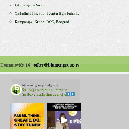
Udruženje e-Razvoj
Omladinski kreativni centar Bela Palanka
Kompanija ,,Ktitor“ DOO, Beograd
 Domanovića 16 |
office@blumengroup.rs
blumen_group_belgrade
Šta (ni)je marketing i čime se
(ne)bave marketing agencije