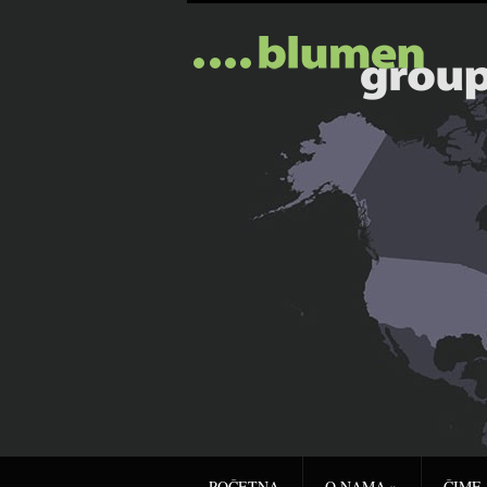
POČETNA
O NAMA
»
ČIME