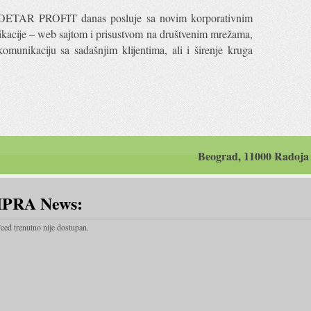
a POETAR PROFIT danas posluje sa novim korporativnim
kacije – web sajtom i prisustvom na društvenim mrežama,
munikaciju sa sadašnjim klijentima, ali i širenje kruga
Beograd, 11000 Radoja
IPRA News:
eed trenutno nije dostupan.