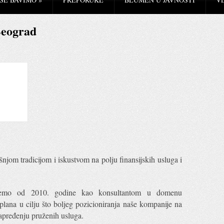
eograd
m tradicijom i iskustvom na polju finansijskih usluga i
ujemo od 2010. godine kao konsultantom u domenu
plana u cilju što boljeg pozicioniranja naše kompanije na
unapređenju pruženih usluga.