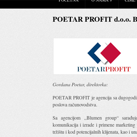
POETAR PROFIT d.o.o. B
Gordana Poetar, direktorka:
POETAR PROFIT je agencija sa dugogodišnjo
poslova računovodstva.
Sa agencijom ,,Blumen group“ sarađ
komunikacija i izrade i primene marketing 
tržištu i kod potencijalnih klijenata, kao i 