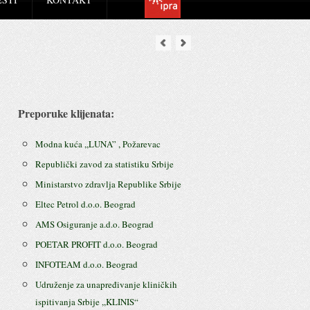
Preporuke klijenata:
Modna kuća ,,LUNA” , Požarevac
Republički zavod za statistiku Srbije
Ministarstvo zdravlja Republike Srbije
Eltec Petrol d.o.o. Beograd
AMS Osiguranje a.d.o. Beograd
POETAR PROFIT d.o.o. Beograd
INFOTEAM d.o.o. Beograd
Udruženje za unapređivanje kliničkih
ispitivanja Srbije ,,KLINIS“