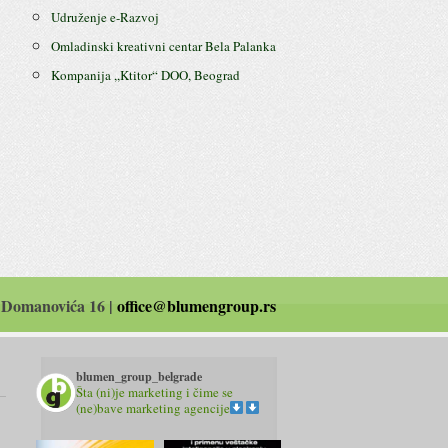
Udruženje e-Razvoj
Omladinski kreativni centar Bela Palanka
Kompanija ,,Ktitor“ DOO, Beograd
 Domanovića 16 |
office@blumengroup.rs
blumen_group_belgrade
Šta (ni)je marketing i čime se
(ne)bave marketing agencije