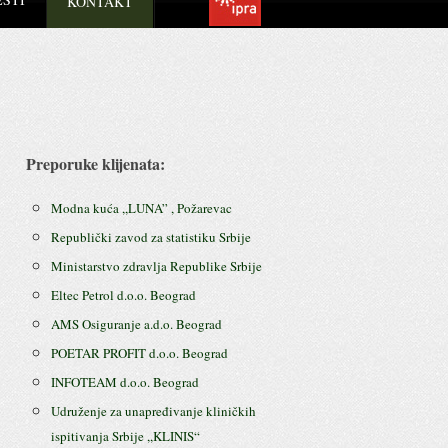
KONTAKT
Preporuke klijenata:
Modna kuća ,,LUNA” , Požarevac
Republički zavod za statistiku Srbije
Ministarstvo zdravlja Republike Srbije
Eltec Petrol d.o.o. Beograd
AMS Osiguranje a.d.o. Beograd
POETAR PROFIT d.o.o. Beograd
INFOTEAM d.o.o. Beograd
Udruženje za unapređivanje kliničkih
ispitivanja Srbije ,,KLINIS“