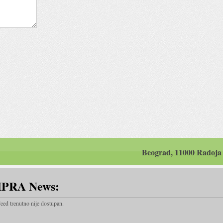
Beograd, 11000 Radoja
IPRA News:
eed trenutno nije dostupan.