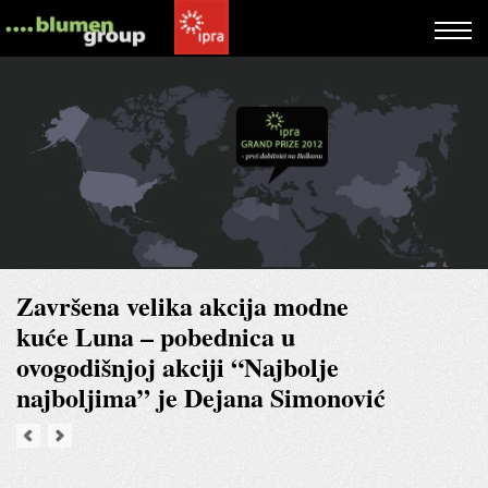
Završena velika akcija modne
kuće Luna – pobednica u
ovogodišnjoj akciji “Najbolje
najboljima” je Dejana Simonović