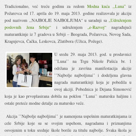
Tradicionalno, već treću godinu za redom
Modna kuća ,,Luna”
iz
Požarevca od 17. aprila do 19. maja 2013. godine realizovala je akciju
pod nazivom
,,NAJBOLJE NAJBOLJUMA“
u saradnji sa
„Udruženjem
poslovnih žena Srbije“
i udruženjem
„e-Razvoj“
nagrađujući
maturantkinje iz 7 gradova u Srbiji –
Beograda, Požarevca, Novog Sada,
Kragujevca, Čačka, Leskovca, Zlatibora (Užica, Požege).
U sredu 29. maja 2013. god. u prodavnici
’’Luna’’ na Trgu Nikole Pašića br. 1
održana je završna manifestacija akcije
’’Najbolje najboljima’’ i dodeljena glavna
nagrada maturantkinji koja je pobedila u
ovoj akciji. Pobednica je Dejana Simonović
koja je kao prvoplasirana dobila na poklon ’’Luna’’ matursku haljinu i
ostale preteće modne detalje za matursko veče.
Akcija ’’Najbolje najboljima’’ je namenjena uspešnim maturatkinjama iz
cele Srbije koje su se svojim uspehom, nagradama i priznanjima
osvojenim u toku srednje škole borile za titulu najbolje. Svaka škola je