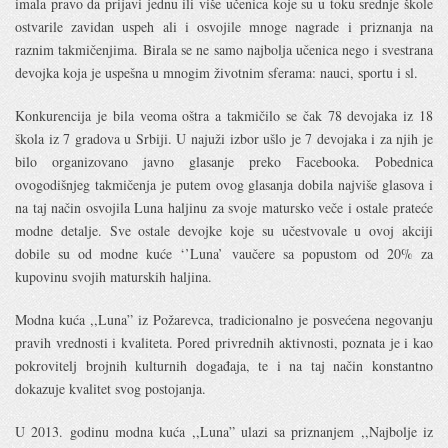
imala pravo da prijavi jednu ili više učenica koje su u toku srednje škole
ostvarile zavidan uspeh ali i osvojile mnoge nagrade i priznanja na
raznim takmičenjima. Birala se ne samo najbolja učenica nego i svestrana
devojka koja je uspešna u mnogim životnim sferama: nauci, sportu i sl.
Konkurencija je bila veoma oštra a takmičilo se čak 78 devojaka iz 18
škola iz 7 gradova u Srbiji. U najuži izbor ušlo je 7 devojaka i za njih je
bilo organizovano javno glasanje preko Facebooka. Pobednica
ovogodišnjeg takmičenja je putem ovog glasanja dobila najviše glasova i
na taj način osvojila Luna haljinu za svoje matursko veče i ostale prateće
modne detalje. Sve ostale devojke koje su učestvovale u ovoj akciji
dobile su od modne kuće ‘’Luna’ vaučere sa popustom od 20% za
kupovinu svojih maturskih haljina.
Modna kuća ,,Luna” iz Požarevca, tradicionalno je posvećena negovanju
pravih vrednosti i kvaliteta. Pored privrednih aktivnosti, poznata je i kao
pokrovitelj brojnih kulturnih događaja, te i na taj način konstantno
dokazuje kvalitet svog postojanja.
U 2013. godinu modna kuća ,,Luna” ulazi sa priznanjem ,,Najbolje iz