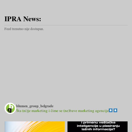
IPRA News:
Feed trenutno nije dostupan.
blumen_group_belgrade
Šta (ni)je marketing i čime se (ne)bave marketing agencije