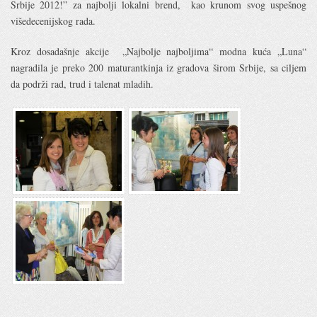
Srbije 2012!” za najbolji lokalni brend, kao krunom svog uspešnog
višedecenijskog rada.
Kroz dosadašnje akcije „Najbolje najboljima“ modna kuća „Luna“
nagradila je preko 200 maturantkinja iz gradova širom Srbije, sa ciljem
da podrži rad, trud i talenat mladih.