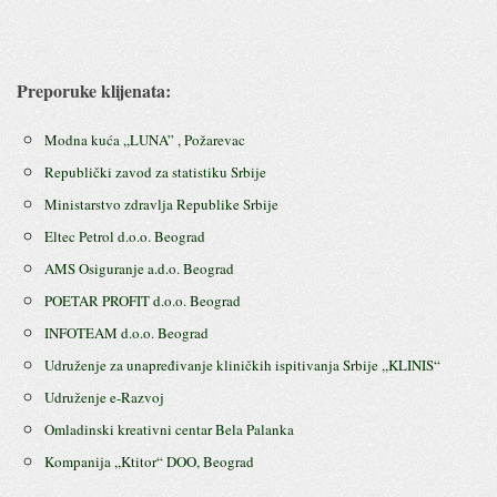
Preporuke klijenata:
Modna kuća ,,LUNA” , Požarevac
Republički zavod za statistiku Srbije
Ministarstvo zdravlja Republike Srbije
Eltec Petrol d.o.o. Beograd
AMS Osiguranje a.d.o. Beograd
POETAR PROFIT d.o.o. Beograd
INFOTEAM d.o.o. Beograd
Udruženje za unapređivanje kliničkih ispitivanja Srbije ,,KLINIS“
Udruženje e-Razvoj
Omladinski kreativni centar Bela Palanka
Kompanija ,,Ktitor“ DOO, Beograd