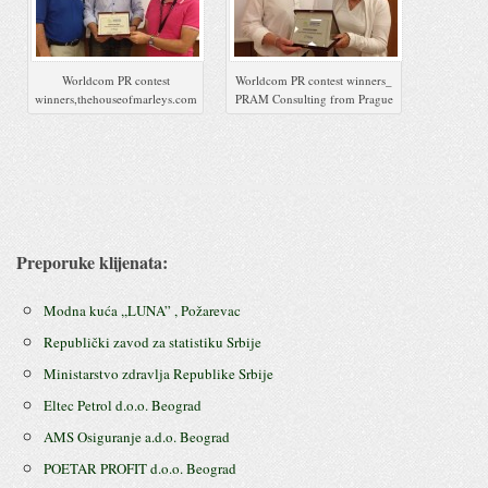
Worldcom PR contest
Worldcom PR contest winners_
winners,thehouseofmarleys.com
PRAM Consulting from Prague
Preporuke klijenata:
Modna kuća ,,LUNA” , Požarevac
Republički zavod za statistiku Srbije
Ministarstvo zdravlja Republike Srbije
Eltec Petrol d.o.o. Beograd
AMS Osiguranje a.d.o. Beograd
POETAR PROFIT d.o.o. Beograd