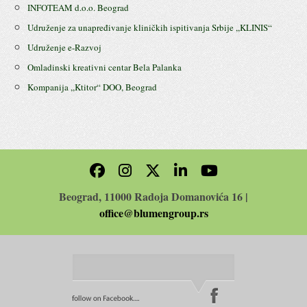
INFOTEAM d.o.o. Beograd
Udruženje za unapređivanje kliničkih ispitivanja Srbije ,,KLINIS“
Udruženje e-Razvoj
Omladinski kreativni centar Bela Palanka
Kompanija ,,Ktitor“ DOO, Beograd
Beograd, 11000 Radoja Domanovića 16 |
office@blumengroup.rs