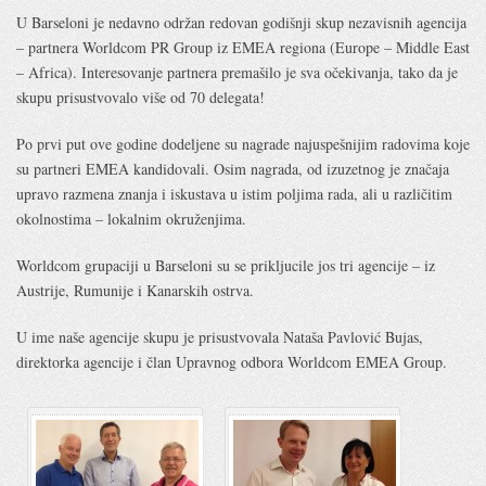
U Barseloni je nedavno održan redovan godišnji skup nezavisnih agencija
– partnera Worldcom PR Group iz EMEA regiona (Europe – Middle East
– Africa). Interesovanje partnera premašilo je sva očekivanja, tako da je
skupu prisustvovalo više od 70 delegata!
Po prvi put ove godine dodeljene su nagrade najuspešnijim radovima koje
su partneri EMEA kandidovali. Osim nagrada, od izuzetnog je značaja
upravo razmena znanja i iskustava u istim poljima rada, ali u različitim
okolnostima – lokalnim okruženjima.
Worldcom grupaciji u Barseloni su se prikljucile jos tri agencije – iz
Austrije, Rumunije i Kanarskih ostrva.
U ime naše agencije skupu je prisustvovala Nataša Pavlović Bujas,
direktorka agencije i član Upravnog odbora Worldcom EMEA Group.