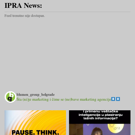
IPRA News:
Feed trenutno nije dostupan.
blumen_group_belgrade
Šta (ni)je marketing i čime se (ne)bave marketing agencije