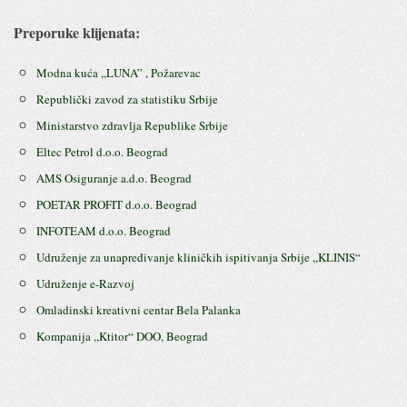
Preporuke klijenata:
Modna kuća ,,LUNA” , Požarevac
Republički zavod za statistiku Srbije
Ministarstvo zdravlja Republike Srbije
Eltec Petrol d.o.o. Beograd
AMS Osiguranje a.d.o. Beograd
POETAR PROFIT d.o.o. Beograd
INFOTEAM d.o.o. Beograd
Udruženje za unapređivanje kliničkih ispitivanja Srbije ,,KLINIS“
Udruženje e-Razvoj
Omladinski kreativni centar Bela Palanka
Kompanija ,,Ktitor“ DOO, Beograd