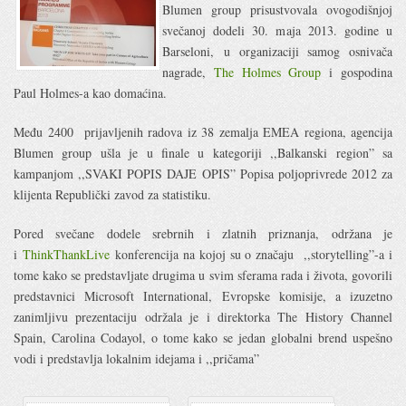
Blumen group prisustvovala ovogodišnjoj
svečanoj dodeli 30. maja 2013. godine u
Barseloni, u organizaciji samog osnivača
nagrade,
The Holmes Group
i gospodina
Paul Holmes-a kao domaćina.
Među 2400 prijavljenih radova iz 38 zemalja EMEA regiona, agencija
Blumen group ušla je u finale u kategoriji ,,Balkanski region” sa
kampanjom ,,SVAKI POPIS DAJE OPIS” Popisa poljoprivrede 2012 za
klijenta Republički zavod za statistiku.
Pored svečane dodele srebrnih i zlatnih priznanja, održana je
i
ThinkThankLive
konferencija na kojoj su o značaju ,,storytelling”-a i
tome kako se predstavljate drugima u svim sferama rada i života, govorili
predstavnici Microsoft International, Evropske komisije, a izuzetno
zanimljivu prezentaciju održala je i direktorka The History Channel
Spain, Carolina Codayol, o tome kako se jedan globalni brend uspešno
vodi i predstavlja lokalnim idejama i ,,pričama”