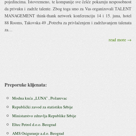
pojedincima. Istovremeno, te kompanije sve češće pokazuju nesposobnost
da privuku i zadrže talente. Zbog toga smo za Vas organizovali TALENT
MANAGEMENT think-thank network konferenciju 14 i 15. juna, hotel
88 Rooms, Takovska 49 „Potreba za privlačenjem i zadržavanjem talenata
za…
read more →
Preporuke klijenata:
Modna kuća ,,LUNA” , Požarevac
Republički zavod za statistiku Srbije
Ministarstvo zdravlja Republike Srbije
Eltec Petrol d.o.o. Beograd
AMS Osiguranje a.d.o. Beograd