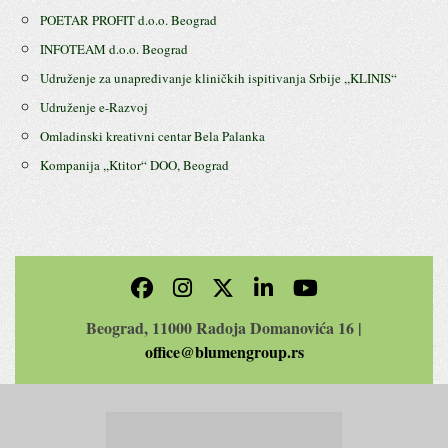
POETAR PROFIT d.o.o. Beograd
INFOTEAM d.o.o. Beograd
Udruženje za unapređivanje kliničkih ispitivanja Srbije ,,KLINIS“
Udruženje e-Razvoj
Omladinski kreativni centar Bela Palanka
Kompanija ,,Ktitor“ DOO, Beograd
Beograd, 11000 Radoja Domanovića 16 |
office@blumengroup.rs