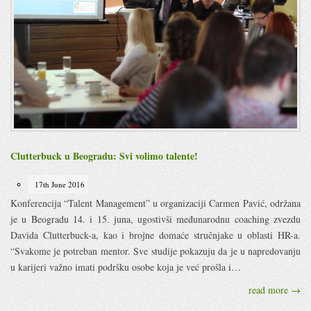
Clutterbuck u Beogradu: Svi volimo talente!
17th June 2016
Konferencija “Talent Management” u organizaciji Carmen Pavić, održana
je u Beogradu 14. i 15. juna, ugostivši međunarodnu coaching zvezdu
Davida Clutterbuck-a, kao i brojne domaće stručnjake u oblasti HR-a.
“Svakome je potreban mentor. Sve studije pokazuju da je u napredovanju
u karijeri važno imati podršku osobe koja je već prošla i…
read more →