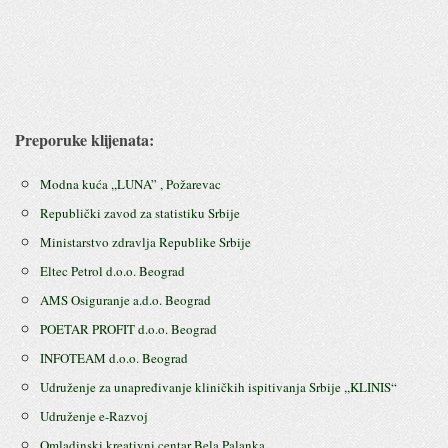
Preporuke klijenata:
Modna kuća ,,LUNA” , Požarevac
Republički zavod za statistiku Srbije
Ministarstvo zdravlja Republike Srbije
Eltec Petrol d.o.o. Beograd
AMS Osiguranje a.d.o. Beograd
POETAR PROFIT d.o.o. Beograd
INFOTEAM d.o.o. Beograd
Udruženje za unapređivanje kliničkih ispitivanja Srbije ,,KLINIS“
Udruženje e-Razvoj
Omladinski kreativni centar Bela Palanka