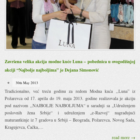
Završena velika akcija modne kuće Luna – pobednica u ovogodišnjoj
akciji “Najbolje najboljima” je Dejana Simonović
30th May 2013
Tradicionalno, već treću godinu za redom Modna kuća ,,Luna” iz
Požarevca od 17. aprila do 19. maja 2013. godine realizovala je akciju
pod nazivom ,,NAJBOLJE NAJBOLJUMA“ u saradnji sa „Udruženjem
poslovnih žena Srbije“ i udruženjem „e-Razvoj“ nagrađujući
maturantkinje iz 7 gradova u Srbiji – Beograda, Požarevca, Novog Sada,
Kragujevca, Čačka,…
read more →