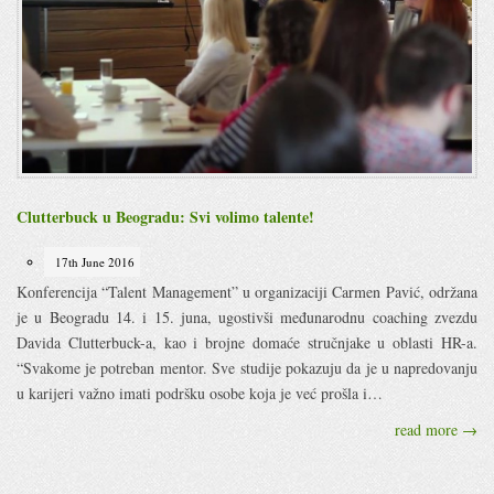
Clutterbuck u Beogradu: Svi volimo talente!
17th June 2016
Konferencija “Talent Management” u organizaciji Carmen Pavić, održana
je u Beogradu 14. i 15. juna, ugostivši međunarodnu coaching zvezdu
Davida Clutterbuck-a, kao i brojne domaće stručnjake u oblasti HR-a.
“Svakome je potreban mentor. Sve studije pokazuju da je u napredovanju
u karijeri važno imati podršku osobe koja je već prošla i…
read more →