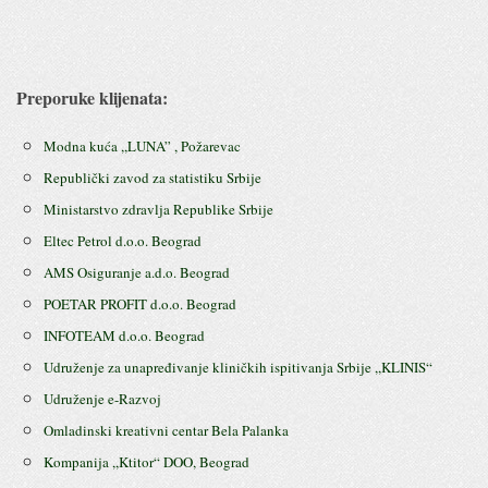
Preporuke klijenata:
Modna kuća ,,LUNA” , Požarevac
Republički zavod za statistiku Srbije
Ministarstvo zdravlja Republike Srbije
Eltec Petrol d.o.o. Beograd
AMS Osiguranje a.d.o. Beograd
POETAR PROFIT d.o.o. Beograd
INFOTEAM d.o.o. Beograd
Udruženje za unapređivanje kliničkih ispitivanja Srbije ,,KLINIS“
Udruženje e-Razvoj
Omladinski kreativni centar Bela Palanka
Kompanija ,,Ktitor“ DOO, Beograd