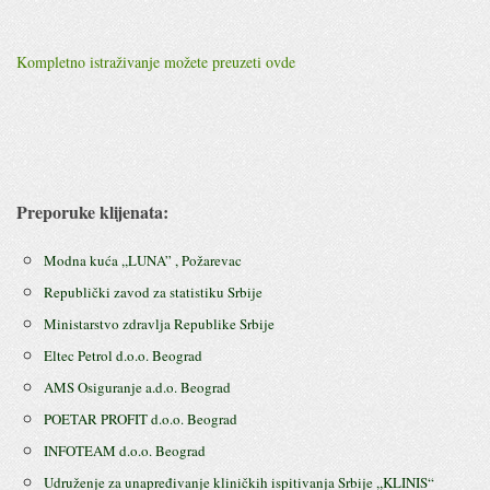
Kompletno istraživanje možete preuzeti ovde
Preporuke klijenata:
Modna kuća ,,LUNA” , Požarevac
Republički zavod za statistiku Srbije
Ministarstvo zdravlja Republike Srbije
Eltec Petrol d.o.o. Beograd
AMS Osiguranje a.d.o. Beograd
POETAR PROFIT d.o.o. Beograd
INFOTEAM d.o.o. Beograd
Udruženje za unapređivanje kliničkih ispitivanja Srbije ,,KLINIS“