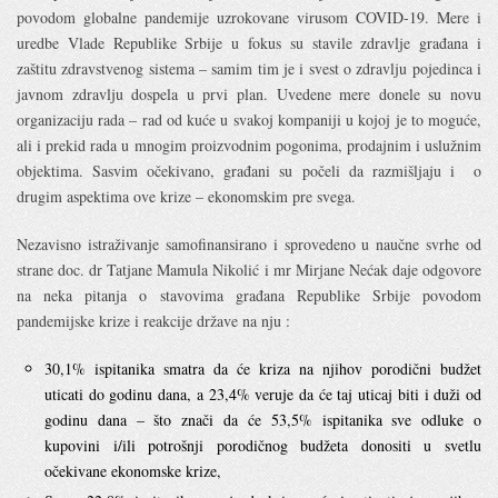
povodom globalne pandemije uzrokovane virusom COVID-19. Mere i
uredbe Vlade Republike Srbije u fokus su stavile zdravlje građana i
zaštitu zdravstvenog sistema – samim tim je i svest o zdravlju pojedinca i
javnom zdravlju dospela u prvi plan. Uvedene mere donele su novu
organizaciju rada – rad od kuće u svakoj kompaniji u kojoj je to moguće,
ali i prekid rada u mnogim proizvodnim pogonima, prodajnim i uslužnim
objektima. Sasvim očekivano, građani su počeli da razmišljaju i o
drugim aspektima ove krize – ekonomskim pre svega.
Nezavisno istraživanje samofinansirano i sprovedeno u naučne svrhe od
strane doc. dr Tatjane Mamula Nikolić i mr Mirjane Nećak daje odgovore
na neka pitanja o stavovima građana Republike Srbije povodom
pandemijske krize i reakcije države na nju :
30,1% ispitanika smatra da će kriza na njihov porodični budžet
uticati do godinu dana, a 23,4% veruje da će taj uticaj biti i duži od
godinu dana – što znači da će 53,5% ispitanika sve odluke o
kupovini i/ili potrošnji porodičnog budžeta donositi u svetlu
očekivane ekonomske krize,