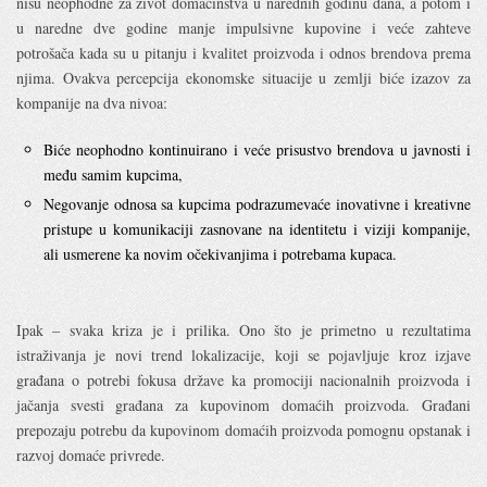
nisu neophodne za život domaćinstva u narednih godinu dana, a potom i
u naredne dve godine manje impulsivne kupovine i veće zahteve
potrošača kada su u pitanju i kvalitet proizvoda i odnos brendova prema
njima. Ovakva percepcija ekonomske situacije u zemlji biće izazov za
kompanije na dva nivoa:
Biće neophodno kontinuirano i veće prisustvo brendova u javnosti i
među samim kupcima,
Negovanje odnosa sa kupcima podrazumevaće inovativne i kreativne
pristupe u komunikaciji zasnovane na identitetu i viziji kompanije,
ali usmerene ka novim očekivanjima i potrebama kupaca.
Ipak – svaka kriza je i prilika. Ono što je primetno u rezultatima
istraživanja je novi trend lokalizacije, koji se pojavljuje kroz izjave
građana o potrebi fokusa države ka promociji nacionalnih proizvoda i
jačanja svesti građana za kupovinom domaćih proizvoda. Građani
prepozaju potrebu da kupovinom domaćih proizvoda pomognu opstanak i
razvoj domaće privrede.