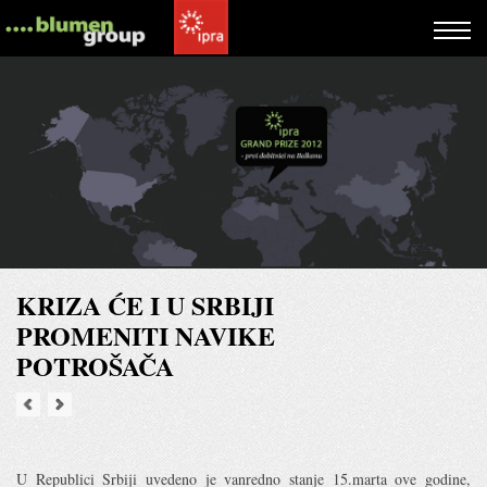
KRIZA ĆE I U SRBIJI
PROMENITI NAVIKE
POTROŠAČA
U Republici Srbiji uvedeno je vanredno stanje 15.marta ove godine,