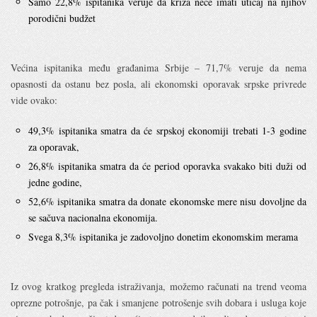
Samo 22,8% ispitanika veruje da kriza neće imati uticaj na njihov
porodični budžet
Većina ispitanika među građanima Srbije – 71,7% veruje da nema
opasnosti da ostanu bez posla, ali ekonomski oporavak srpske privrede
vide ovako:
49,3% ispitanika smatra da će srpskoj ekonomiji trebati 1-3 godine
za oporavak,
26,8% ispitanika smatra da će period oporavka svakako biti duži od
jedne godine,
52,6% ispitanika smatra da donate ekonomske mere nisu dovoljne da
se sačuva nacionalna ekonomija.
Svega 8,3% ispitanika je zadovoljno donetim ekonomskim merama
Iz ovog kratkog pregleda istraživanja, možemo računati na trend veoma
oprezne potrošnje, pa čak i smanjene potrošenje svih dobara i usluga koje