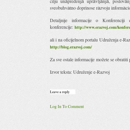
cilju unаpređenjа uprаvljаnjа, poslovа
sveobuhvаtno doprinose rаzvoju informаci
Detaljnije informacije o Konferencij
konferencije:
http://www.erazvoj.com/konfere
ali i na oficijelnom portalu Udruženja e-Ra
http://blog.erazvoj.com/
Za sve ostale informacije možete se obratit
Izvor teksta: Udruženje e-Razvoj
Leave a reply
Log In To Comment