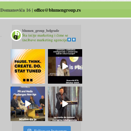
 Domanovića 16 |
office@blumengroup.rs
blumen_group_belgrade
Šta (ni)je marketing i čime se
(ne)bave marketing agencije
Follow on Instagram