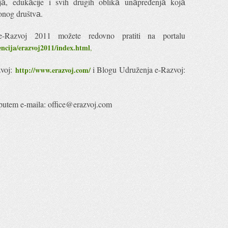
njа, edukаcije i svih drugih oblikа unаpređenjа kojа
onog društvа.
i e-Razvoj 2011 možete redovno pratiti na portalu
ncija/erazvoj2011/index.html
,
zvoj:
i Blogu Udruženja e-Razvoj:
http://www.erazvoj.com/
i putem e-maila: office@erazvoj.com