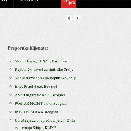
Preporuke klijenata:
Modna kuća ,,LUNA” , Požarevac
Republički zavod za statistiku Srbije
Ministarstvo zdravlja Republike Srbije
Eltec Petrol d.o.o. Beograd
AMS Osiguranje a.d.o. Beograd
POETAR PROFIT d.o.o. Beograd
INFOTEAM d.o.o. Beograd
Udruženje za unapređivanje kliničkih
ispitivanja Srbije ,,KLINIS“