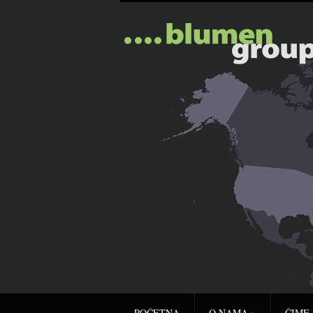
POČETNA
O NAMA
»
ČIME