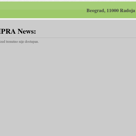
Beograd, 11000 Radoja
IPRA News:
eed trenutno nije dostupan.