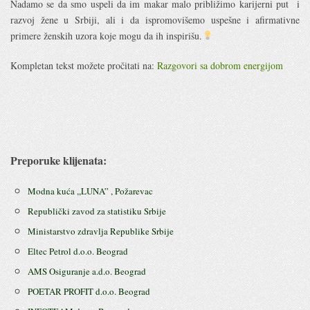
Nadamo se da smo uspeli da im makar malo približimo karijerni put i
razvoj žene u Srbiji, ali i da ispromovišemo uspešne i afirmativne
primere ženskih uzora koje mogu da ih inspirišu.
Kompletan tekst možete pročitati na:
Razgovori sa dobrom energijom
Preporuke klijenata:
Modna kuća ,,LUNA” , Požarevac
Republički zavod za statistiku Srbije
Ministarstvo zdravlja Republike Srbije
Eltec Petrol d.o.o. Beograd
AMS Osiguranje a.d.o. Beograd
POETAR PROFIT d.o.o. Beograd