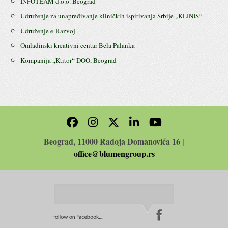
INFOTEAM d.o.o. Beograd
Udruženje za unapređivanje kliničkih ispitivanja Srbije ,,KLINIS“
Udruženje e-Razvoj
Omladinski kreativni centar Bela Palanka
Kompanija ,,Ktitor“ DOO, Beograd
Beograd, 11000 Radoja Domanovića 16 |
office@blumengroup.rs