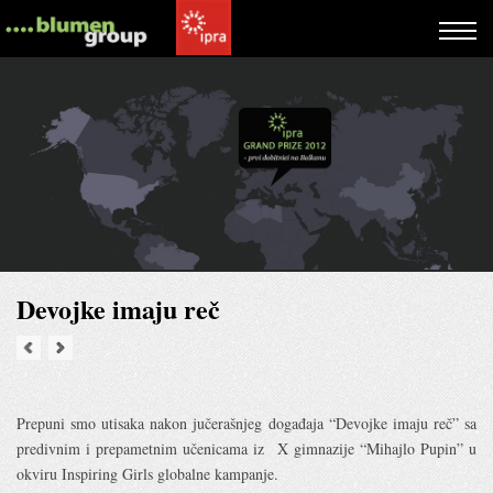
Devojke imaju reč
Prepuni smo utisaka nakon jučerašnjeg događaja “Devojke imaju reč” sa
predivnim i prepametnim učenicama iz X gimnazije “Mihajlo Pupin” u
okviru Inspiring Girls globalne kampanje.