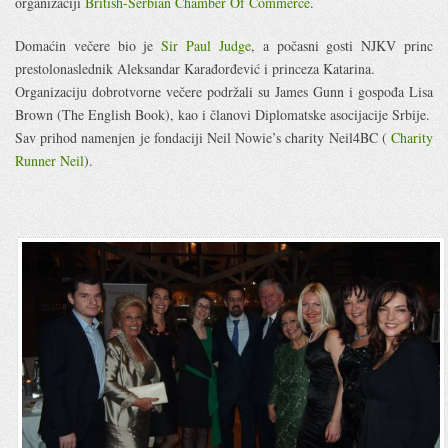
organizaciji
British-Serbian Chamber Of Commerce
.
Domaćin večere bio je
Sir Paul Judge
, a počasni gosti NJKV princ
prestolonaslednik Aleksandar Karađorđević i princeza Katarina.
Organizaciju dobrotvorne večere podržali su James Gunn i gospođa Lisa
Brown (The English Book), kao i članovi Diplomatske asocijacije Srbije.
Sav prihod namenjen je fondaciji Neil Nowie’s charity Neil4BC (
Charity
Runner Neil
).