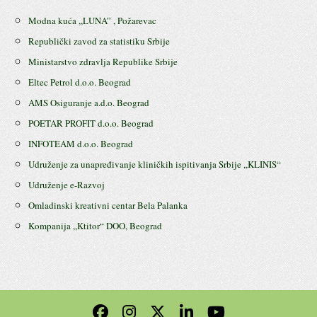
Modna kuća ,,LUNA” , Požarevac
Republički zavod za statistiku Srbije
Ministarstvo zdravlja Republike Srbije
Eltec Petrol d.o.o. Beograd
AMS Osiguranje a.d.o. Beograd
POETAR PROFIT d.o.o. Beograd
INFOTEAM d.o.o. Beograd
Udruženje za unapređivanje kliničkih ispitivanja Srbije ,,KLINIS“
Udruženje e-Razvoj
Omladinski kreativni centar Bela Palanka
Kompanija ,,Ktitor“ DOO, Beograd