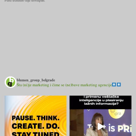
Feed trenutno nije dostupan.
blumen_group_belgrade
Šta (ni)je marketing i čime se (ne)bave marketing agencije