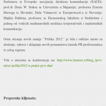
Šorlemera iz Evropske asocijacije direktora komunikacije (EACD);
prof.dr Dona W. Staksa sa Univeziteta u Majamiju; profesora Ernesta
Herzoga iz Hrvatske; Duše Vidanović iz Europrotocol-a iz Slovenije,
Majkla Dahlena, profesora sa Ekonomskog fakulteta u Stokholmu i
jednog od vodećih međunarodnih mislilaca korporativnih i marketinških
komunikacija.
Osim sticanja novih znanja ’’Prilika 2012’’ je bila i odlično mesto za
druženje, zabavu i sklapanje novih poznanstava između PR profesionalaca
iz celog regiona.
Više o utiscima sa konferencije na:
http://www.lumiere.rs/blog_/prvi-
utisci-prilike2012-u-praksi-prvi-dan/
Preporuke klijenata: