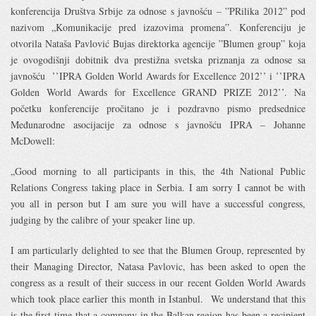
konferencija Društva Srbije za odnose s javnošću – ”PRilika 2012” pod
nazivom „Komunikacije pred izazovima promena”. Konferenciju je
otvorila Nataša Pavlović Bujas direktorka agencije ”Blumen group” koja
je ovogodišnji dobitnik dva prestižna svetska priznanja za odnose sa
javnošću ’’IPRA Golden World Awards for Excellence 2012’’ i ’’IPRA
Golden World Awards for Excellence GRAND PRIZE 2012’’. Na
početku konferencije pročitano je i pozdravno pismo predsednice
Međunarodne asocijacije za odnose s javnošću IPRA – Johanne
McDowell:
„Good morning to all participants in this, the 4th National Public
Relations Congress taking place in Serbia. I am sorry I cannot be with
you all in person but I am sure you will have a successful congress,
judging by the calibre of your speaker line up.
I am particularly delighted to see that the Blumen Group, represented by
their Managing Director, Natasa Pavlovic, has been asked to open the
congress as a result of their success in our recent Golden World Awards
which took place earlier this month in Istanbul. We understand that this
is the first time that a company in the Balkan region has been a recipient