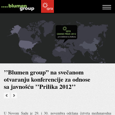
’’Blumen group” na svečanom
otvaranju konferencije za odnose
sa javnošću ’’Prilika 2012’’
U Novom Sadu je 29. i 30. novembra održana četvrta međunarodna