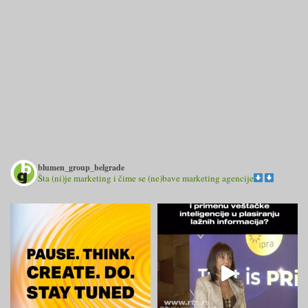
blumen_group_belgrade
Šta (ni)je marketing i čime se (ne)bave marketing agencije