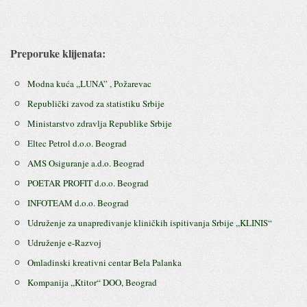
Preporuke klijenata:
Modna kuća ,,LUNA” , Požarevac
Republički zavod za statistiku Srbije
Ministarstvo zdravlja Republike Srbije
Eltec Petrol d.o.o. Beograd
AMS Osiguranje a.d.o. Beograd
POETAR PROFIT d.o.o. Beograd
INFOTEAM d.o.o. Beograd
Udruženje za unapređivanje kliničkih ispitivanja Srbije ,,KLINIS“
Udruženje e-Razvoj
Omladinski kreativni centar Bela Palanka
Kompanija ,,Ktitor“ DOO, Beograd