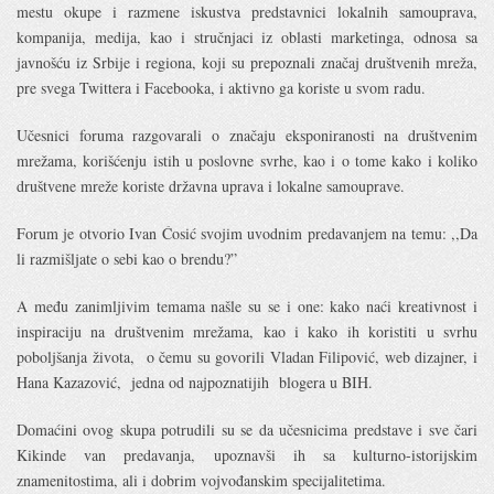
mestu okupe i razmene iskustva predstavnici lokalnih samouprava,
kompanija, medija, kao i stručnjaci iz oblasti marketinga, odnosa sa
javnošću iz Srbije i regiona, koji su prepoznali značaj društvenih mreža,
pre svega Twittera i Facebooka, i aktivno ga koriste u svom radu.
Učesnici foruma razgovarali o značaju eksponiranosti na društvenim
mrežama, korišćenju istih u poslovne svrhe, kao i o tome kako i koliko
društvene mreže koriste državna uprava i lokalne samouprave.
Forum je otvorio Ivan Ćosić svojim uvodnim predavanjem na temu: ,,Da
li razmišljate o sebi kao o brendu?”
A među zanimljivim temama našle su se i one: kako naći kreativnost i
inspiraciju na društvenim mrežama, kao i kako ih koristiti u svrhu
poboljšanja života, o čemu su govorili Vladan Filipović, web dizajner, i
Hana Kazazović, jedna od najpoznatijih blogera u BIH.
Domaćini ovog skupa potrudili su se da učesnicima predstave i sve čari
Kikinde van predavanja, upoznavši ih sa kulturno-istorijskim
znamenitostima, ali i dobrim vojvođanskim specijalitetima.