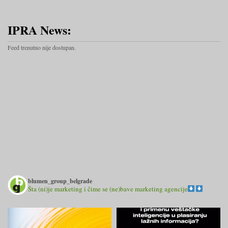
IPRA News:
Feed trenutno nije dostupan.
blumen_group_belgrade
Šta (ni)je marketing i čime se (ne)bave marketing agencije