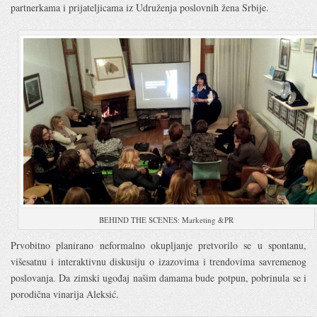
partnerkama i prijateljicama iz Udruženja poslovnih žena Srbije.
BEHIND THE SCENES: Marketing &PR
Prvobitno planirano neformalno okupljanje pretvorilo se u spontanu,
višesatnu i interaktivnu diskusiju o izazovima i trendovima savremenog
poslovanja. Da zimski ugođaj našim damama bude potpun, pobrinula se i
porodična vinarija Aleksić.