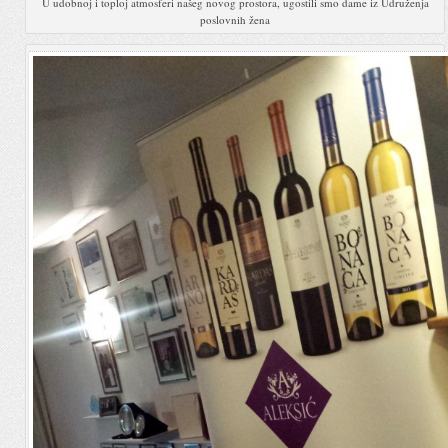
U udobnoj i toploj atmosferi našeg novog prostora, ugostili smo dame iz Udruženja
poslovnih žena