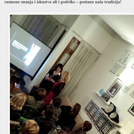
razmene znanja i iskustva ali i podrške – postanu naša tradicija!