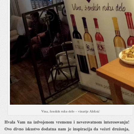
Vina, ženskih ruku delo – vinarije Aleksić
Hvala Vam na izdvojenom vremenu i neverovatnom interesovanju!
Ovo divno iskustvo dodatna nam je inspiracija da večeri druženja,