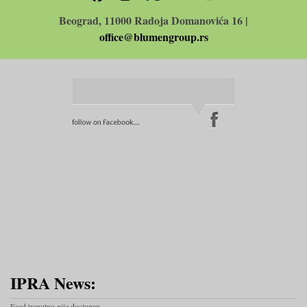
Beograd, 11000 Radoja Domanovića 16 |
office@blumengroup.rs
IPRA News:
Feed trenutno nije dostupan.