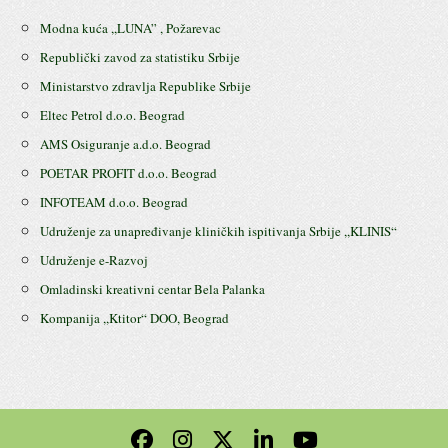
Modna kuća ,,LUNA” , Požarevac
Republički zavod za statistiku Srbije
Ministarstvo zdravlja Republike Srbije
Eltec Petrol d.o.o. Beograd
AMS Osiguranje a.d.o. Beograd
POETAR PROFIT d.o.o. Beograd
INFOTEAM d.o.o. Beograd
Udruženje za unapređivanje kliničkih ispitivanja Srbije ,,KLINIS“
Udruženje e-Razvoj
Omladinski kreativni centar Bela Palanka
Kompanija ,,Ktitor“ DOO, Beograd