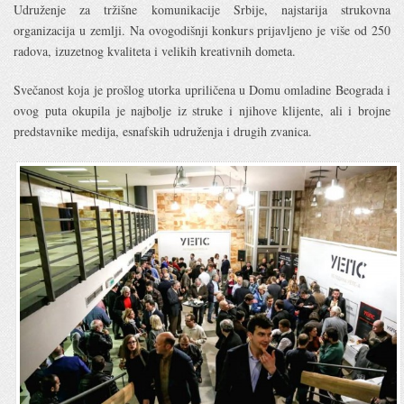
Udruženje za tržišne komunikacije Srbije, najstarija strukovna
organizacija u zemlji. Na ovogodišnji konkurs prijavljeno je više od 250
radova, izuzetnog kvaliteta i velikih kreativnih dometa.
Svečanost koja je prošlog utorka upriličena u Domu omladine Beograda i
ovog puta okupila je najbolje iz struke i njihove klijente, ali i brojne
predstavnike medija, esnafskih udruženja i drugih zvanica.