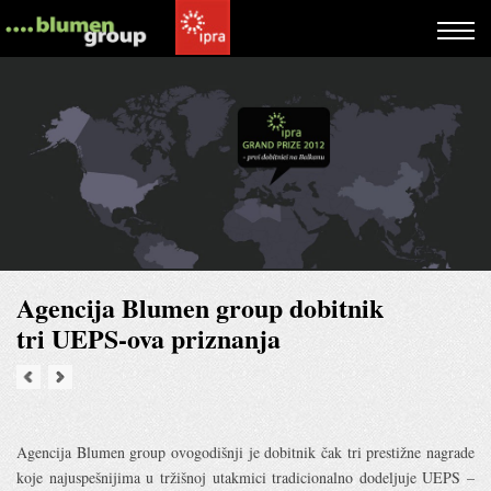
Agencija Blumen group dobitnik
tri UEPS-ova priznanja
Agencija Blumen group ovogodišnji je dobitnik čak tri prestižne nagrade
koje najuspešnijima u tržišnoj utakmici tradicionalno dodeljuje UEPS –