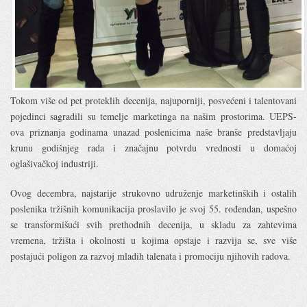
Tokom više od pet proteklih decenija, najuporniji, posvećeni i talentovani
pojedinci sagradili su temelje marketinga na našim prostorima. UEPS-
ova priznanja godinama unazad poslenicima naše branše predstavljaju
krunu godišnjeg rada i značajnu potvrdu vrednosti u domaćoj
oglašivačkoj industriji.
Ovog decembra, najstarije strukovno udruženje marketinških i ostalih
poslenika tržišnih komunikacija proslavilo je svoj 55. rođendan, uspešno
se transformišući svih prethodnih decenija, u skladu za zahtevima
vremena, tržišta i okolnosti u kojima opstaje i razvija se, sve više
postajući poligon za razvoj mladih talenata i promociju njihovih radova.