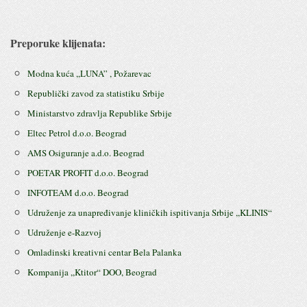
Preporuke klijenata:
Modna kuća ,,LUNA” , Požarevac
Republički zavod za statistiku Srbije
Ministarstvo zdravlja Republike Srbije
Eltec Petrol d.o.o. Beograd
AMS Osiguranje a.d.o. Beograd
POETAR PROFIT d.o.o. Beograd
INFOTEAM d.o.o. Beograd
Udruženje za unapređivanje kliničkih ispitivanja Srbije ,,KLINIS“
Udruženje e-Razvoj
Omladinski kreativni centar Bela Palanka
Kompanija ,,Ktitor“ DOO, Beograd