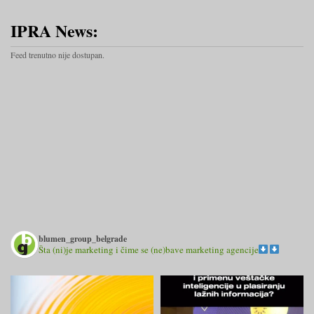
IPRA News:
Feed trenutno nije dostupan.
blumen_group_belgrade
Šta (ni)je marketing i čime se (ne)bave marketing agencije