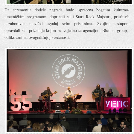
Da ceremonija dodele nagrada bude ispraćena bogatim kulturno-
umetničkim programom, doprineli su i Stari Rock Majstori, priuštivši
nezaboravan muzički ugođaj svim prisutnima. Svojim nastupom
opravdali su priznanje kojim su, zajedno sa agencijom Blumen group,
odlikovani na ovogodišnjoj svečanosti.