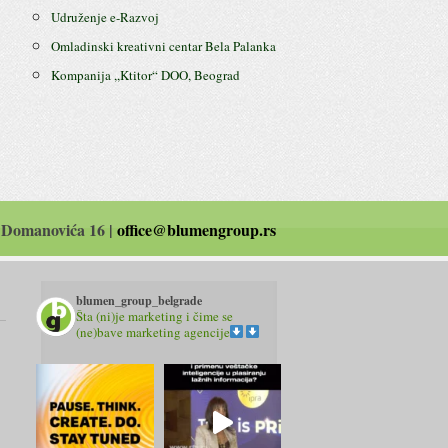
Udruženje e-Razvoj
Omladinski kreativni centar Bela Palanka
Kompanija ,,Ktitor“ DOO, Beograd
 Domanovića 16 |
office@blumengroup.rs
blumen_group_belgrade
Šta (ni)je marketing i čime se
(ne)bave marketing agencije