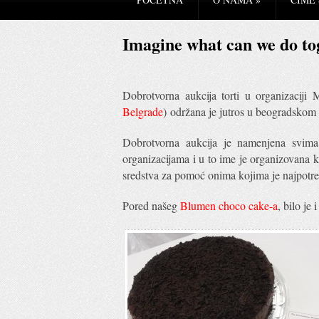
Imagine what can we do to
Dobrotvorna aukcija torti u organizaciji
Belgrade
) održana je jutros u beogradskom
Dobrotvorna aukcija je namenjena svim
organizacijama i u to ime je organizovana ku
sredstva za pomoć onima kojima je najpotre
Pored našeg
Blumen choco cake-a
, bilo je