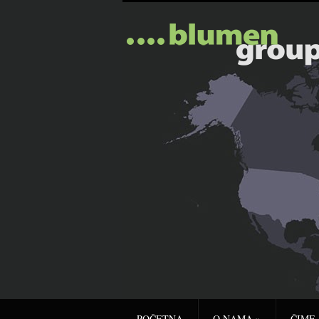
POČETNA
O NAMA
»
ČIME