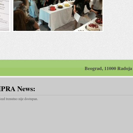
Beograd, 11000 Radoja
IPRA News:
eed trenutno nije dostupan.