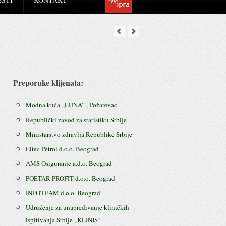
Preporuke klijenata:
Modna kuća ,,LUNA” , Požarevac
Republički zavod za statistiku Srbije
Ministarstvo zdravlja Republike Srbije
Eltec Petrol d.o.o. Beograd
AMS Osiguranje a.d.o. Beograd
POETAR PROFIT d.o.o. Beograd
INFOTEAM d.o.o. Beograd
Udruženje za unapređivanje kliničkih
ispitivanja Srbije ,,KLINIS“