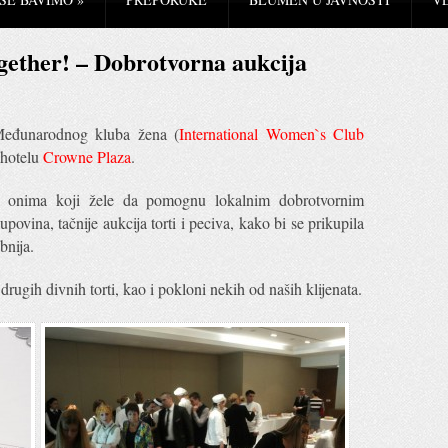
gether! – Dobrotvorna aukcija
 Međunarodnog kluba žena (
International Women`s Club
 hotelu
Crowne Plaza
.
a onima koji žele da pomognu lokalnim dobrotvornim
povina, tačnije aukcija torti i peciva, kako bi se prikupila
bnija.
 i drugih divnih torti, kao i pokloni nekih od naših klijenata.