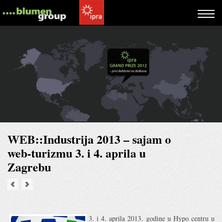
WEB::Industrija 2013 – sajam o
web-turizmu 3. i 4. aprila u
Zagrebu
3. i 4. aprila 2013. godine u Hypo centru u