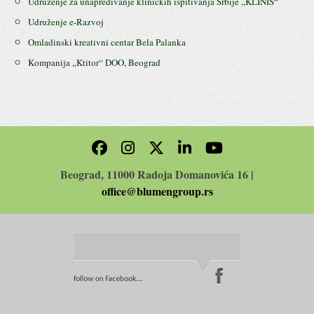
Udruženje za unapređivanje kliničkih ispitivanja Srbije ,,KLINIS“
Udruženje e-Razvoj
Omladinski kreativni centar Bela Palanka
Kompanija ,,Ktitor“ DOO, Beograd
Beograd, 11000 Radoja Domanovića 16 |
office@blumengroup.rs