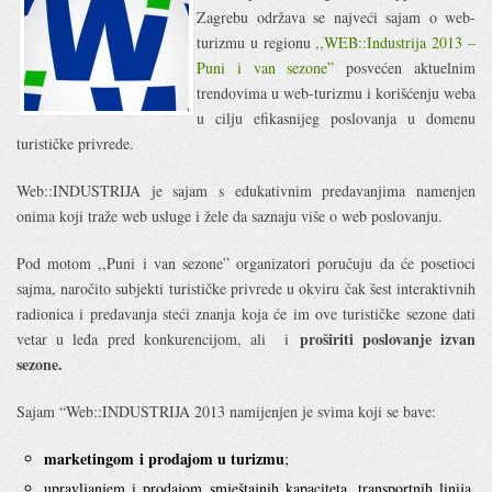
Zagrebu održava se najveći sajam o web-
turizmu u regionu
,,WEB::Industrija 2013 –
Puni i van sezone”
posvećen aktuelnim
trendovima u web-turizmu i korišćenju weba
u cilju efikasnijeg poslovanja u domenu
turističke privrede.
Web::INDUSTRIJA je sajam s edukativnim predavanjima namenjen
onima koji traže web usluge i žele da saznaju više o web poslovanju.
Pod motom ,,Puni i van sezone” organizatori poručuju da će posetioci
sajma, naročito subjekti turističke privrede u okviru čak šest interaktivnih
radionica i predavanja steći znanja koja će im ove turističke sezone dati
proširiti poslovanje izvan
vetar u leđa pred konkurencijom, ali i
sezone.
Sajam “Web::INDUSTRIJA 2013 namijenjen je svima koji se bave:
marketingom
i prodajom u turizmu
;
upravljanjem i prodajom smještajnih kapaciteta, transportnih linija,