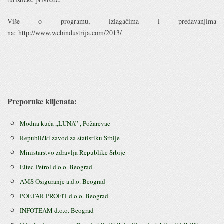
Više o programu, izlagačima i predavanjima
na: http://www.webindustrija.com/2013/
Preporuke klijenata:
Modna kuća ,,LUNA” , Požarevac
Republički zavod za statistiku Srbije
Ministarstvo zdravlja Republike Srbije
Eltec Petrol d.o.o. Beograd
AMS Osiguranje a.d.o. Beograd
POETAR PROFIT d.o.o. Beograd
INFOTEAM d.o.o. Beograd