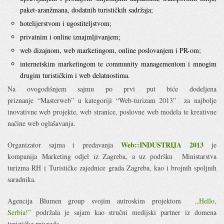
paket-aranžmana, dodatnih turističkih sadržaja;
hotelijerstvom i ugostiteljstvom;
privatnim i online iznajmljivanjem;
web dizajnom, web marketingom, online poslovanjem i PR-om;
internetskim marketingom te community managementom i mnogim
drugim turističkim i web delatnostima.
Na ovogodišnjem sajmu po prvi put biće dodeljena
priznanje “Masterweb” u kategoriji “Web-turizam 2013” za najbolje
inovativne web projekte, web stranice, poslovne web modela te kreativne
načine web oglašavanja.
Web::INDUSTRIJA 2013
Organizator sajma i predavanja
je
kompanija Marketing odjel iz Zagreba, a uz podršku Ministarstva
turizma RH i Turističke zajednice grada Zagreba, kao i brojnih spoljnih
saradnika.
Agencija Blumen group svojim autroskim projektom
,,Hello,
Serbia!”
podržala je sajam kao stručni medijski partner iz domena
turističke privrede.