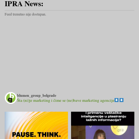
IPRA News:
Feed trenutno nije dostupan.
blumen_group_belgrade
Šta (ni)je marketing i čime se (ne)bave marketing agencije