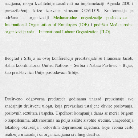
nacijama, mogu kvalitetnije sarađivati na implemetaciji Agenda 2030 i
prevazilaženju krize izazvane virusom COVID19. Konferencija je
održana u organizaciji
Međunarodne organizacije poslodavaca –
International Organisation of Employers (IOE)
i
podršku Međunarodne
organizacije rada – International Labour Organization (ILO)
Beograd i Srbiju na ovoj konferenciji predstavljale su Francoise Jacob,
stalna koordinatorka United Nations – Serbia i Nataša Pavlović – Bujas,
kao predstavnica Unije poslodavaca Srbije.
Društveno odgovorna preduzeća godinama unazad preuzimaju sve
značajniju društvenu ulogu, koja prevazilazi ustaljene okvire poslovanja.
poslovnih rezultata i uspeha. Uspešnost kompanija danas se meri i brigom
o zaposlenima, aktivnostima na polju zaštite životne sredine, unapređenja
lokalnog okruženja i celovitim doprinosom zajednici, koje veoma često
realizuju u saradnji sa organizacijama civilnog društva.