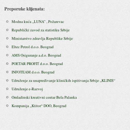
Preporuke klijenata:
Modna kuća ,,LUNA” , Požarevac
Republički zavod za statistiku Srbije
Ministarstvo zdravlja Republike Srbije
Eltec Petrol d.o.o. Beograd
AMS Osiguranje a.d.o. Beograd
POETAR PROFIT d.o.o. Beograd
INFOTEAM d.o.o. Beograd
Udruženje za unapređivanje kliničkih ispitivanja Srbije ,,KLINIS“
Udruženje e-Razvoj
Omladinski kreativni centar Bela Palanka
Kompanija ,,Ktitor“ DOO, Beograd