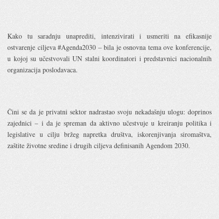
Kako tu saradnju unaprediti, intenzivirati i usmeriti na efikasnije
ostvarenje ciljeva #Agenda2030 – bila je osnovna tema ove konferencije,
u kojoj su učestvovali UN stalni koordinatori i predstavnici nacionalnih
organizacija poslodavaca.
Čini se da je privatni sektor nadrastao svoju nekadašnju ulogu: doprinos
zajednici – i da je spreman da aktivno učestvuje u kreiranju politika i
legislative u cilju bržeg napretka društva, iskorenjivanja siromaštva,
zaštite životne sredine i drugih ciljeva definisanih Agendom 2030.