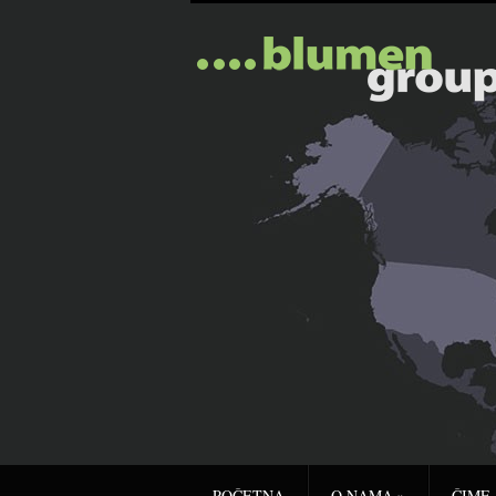
POČETNA
O NAMA
»
ČIME