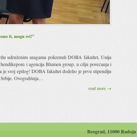
ozes ti, mogu svi!”
prilu udruženim snagama pokrenuli DOBA fakultet, Unija
 hendikepom i agencija Blumen group, u cilju povećanja i
a je svoj epilog! DOBA fakultet dodelio je prvu stipendiju
z Srbije. Ovogodišnja…
read more →
Beograd, 11000 Radoja