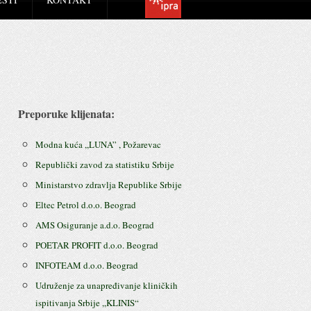
Preporuke klijenata:
Modna kuća ,,LUNA” , Požarevac
Republički zavod za statistiku Srbije
Ministarstvo zdravlja Republike Srbije
Eltec Petrol d.o.o. Beograd
AMS Osiguranje a.d.o. Beograd
POETAR PROFIT d.o.o. Beograd
INFOTEAM d.o.o. Beograd
Udruženje za unapređivanje kliničkih
ispitivanja Srbije ,,KLINIS“