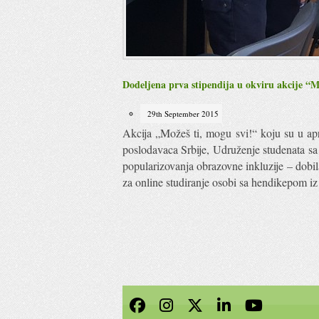
Dodeljena prva stipendija u okviru akcije “M
29th September 2015
Akcija „Možeš ti, mogu svi!“ koju su u a
poslodavaca Srbije, Udruženje studenata sa
popularizovanja obrazovne inkluzije – dobil
za online studiranje osobi sa hendikepom i