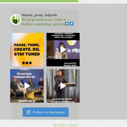
blumen_group_belgrade
Šta (ni)je marketing i čime se
(ne)bave marketing agencije
Follow on Instagram
© Copyright 2026
BLUMEN GROUP