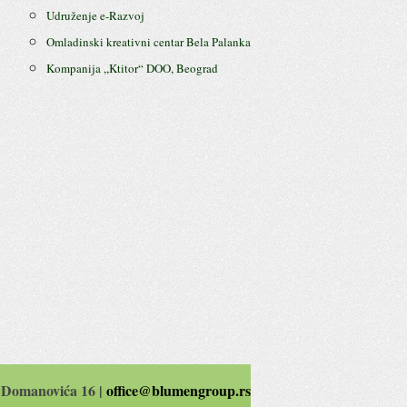
Udruženje e-Razvoj
Omladinski kreativni centar Bela Palanka
Kompanija ,,Ktitor“ DOO, Beograd
 Domanovića 16 |
office@blumengroup.rs