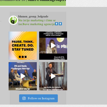
blumen_group_belgrade
Šta (ni)je marketing i čime se
(ne)bave marketing agencije
Follow on Instagram