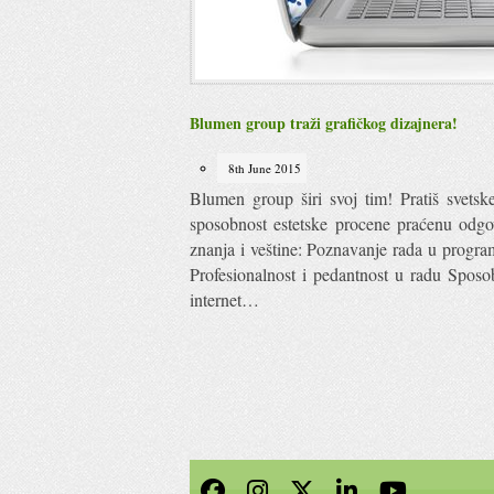
Blumen group traži grafičkog dizajnera!
8th June 2015
Blumen group širi svoj tim! Pratiš svets
sposobnost estetske procene praćenu odg
znanja i veštine: Poznavanje rada u progra
Profesionalnost i pedantnost u radu Sposo
internet…