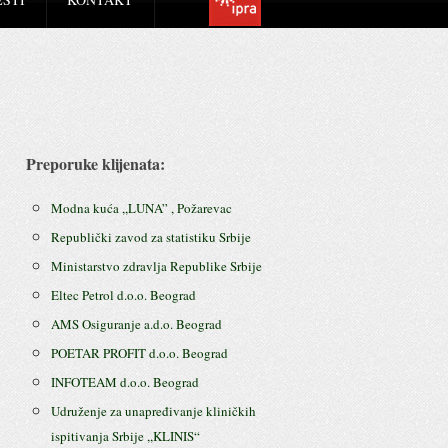
Preporuke klijenata:
Modna kuća ,,LUNA” , Požarevac
Republički zavod za statistiku Srbije
Ministarstvo zdravlja Republike Srbije
Eltec Petrol d.o.o. Beograd
AMS Osiguranje a.d.o. Beograd
POETAR PROFIT d.o.o. Beograd
INFOTEAM d.o.o. Beograd
Udruženje za unapređivanje kliničkih
ispitivanja Srbije ,,KLINIS“