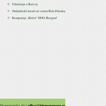
Udruženje e-Razvoj
Omladinski kreativni centar Bela Palanka
Kompanija ,,Ktitor“ DOO, Beograd
 Domanovića 16 |
office@blumengroup.rs