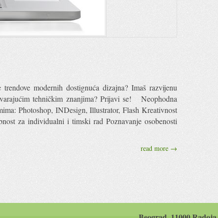
ke trendove modernih dostignuća dizajna? Imaš razvijenu
ovarajućim tehničkim znanjima? Prijavi se! Neophodna
mima: Photoshop, INDesign, Illustrator, Flash Kreativnost
bnost za individualni i timski rad Poznavanje osobenosti
read more →
Beograd, 11000 Radoja