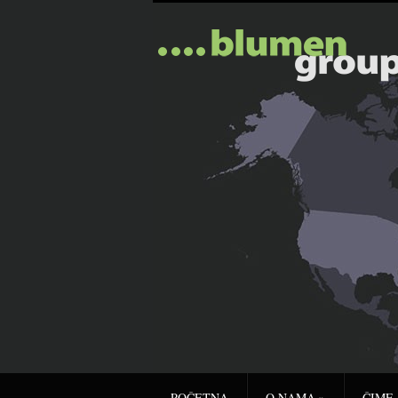
POČETNA
O NAMA
»
ČIME