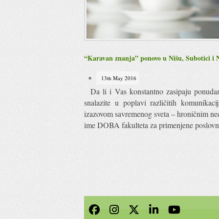
“Karavan znanja” ponovo u Nišu, Subotici i
13th May 2016
Da li i Vas konstantno zasipaju ponudama
snalazite u poplavi različitih komunikac
izazovom savremenog sveta – hroničnim n
ime DOBA fakulteta za primenjene poslovne