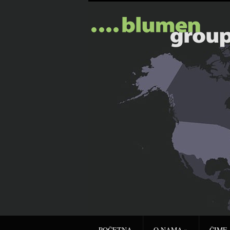
POČETNA
O NAMA
»
ČIME