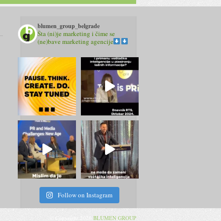
blumen_group_belgrade
Šta (ni)je marketing i čime se
(ne)bave marketing agencije
Follow on Instagram
© Copyright 2026
BLUMEN GROUP