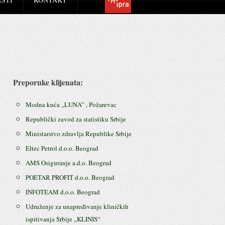
Preporuke klijenata:
Modna kuća ,,LUNA” , Požarevac
Republički zavod za statistiku Srbije
Ministarstvo zdravlja Republike Srbije
Eltec Petrol d.o.o. Beograd
AMS Osiguranje a.d.o. Beograd
POETAR PROFIT d.o.o. Beograd
INFOTEAM d.o.o. Beograd
Udruženje za unapređivanje kliničkih
ispitivanja Srbije ,,KLINIS“