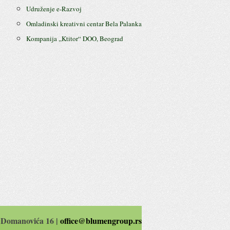
Udruženje e-Razvoj
Omladinski kreativni centar Bela Palanka
Kompanija ,,Ktitor“ DOO, Beograd
 Domanovića 16 |
office@blumengroup.rs