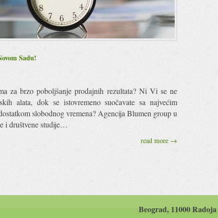
 Novom Sadu!
 za brzo poboljšanje prodajnih rezultata? Ni Vi se ne
ijskih alata, dok se istovremeno suočavate sa najvećim
edostatkom slobodnog vremena? Agencija Blumen group u
 i društvene studije…
read more →
Beograd, 11000 Radoja