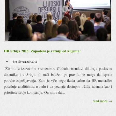
HR Srbija 2015: Zaposleni je važniji od klijenta!
3rd November 2015
“Živimo u izazovnim vremenima. Globalni trendovi diktiraju poslovnu
dinamiku i u Srbiji, ali naši budžeti po pravilu ne mogu da isprate
potrebe zapošljavanja. Zato je više nego ikada važno da HR menadžer
poseduje analitičnost u radu i da poznaje dostupno tržište talenata kao i
prioritete svoje kompanije. On mora da…
read more →