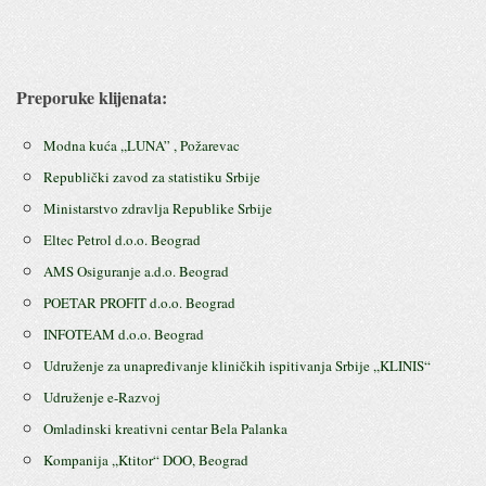
Preporuke klijenata:
Modna kuća ,,LUNA” , Požarevac
Republički zavod za statistiku Srbije
Ministarstvo zdravlja Republike Srbije
Eltec Petrol d.o.o. Beograd
AMS Osiguranje a.d.o. Beograd
POETAR PROFIT d.o.o. Beograd
INFOTEAM d.o.o. Beograd
Udruženje za unapređivanje kliničkih ispitivanja Srbije ,,KLINIS“
Udruženje e-Razvoj
Omladinski kreativni centar Bela Palanka
Kompanija ,,Ktitor“ DOO, Beograd