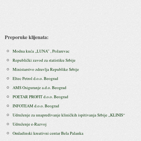
Preporuke klijenata:
Modna kuća ,,LUNA” , Požarevac
Republički zavod za statistiku Srbije
Ministarstvo zdravlja Republike Srbije
Eltec Petrol d.o.o. Beograd
AMS Osiguranje a.d.o. Beograd
POETAR PROFIT d.o.o. Beograd
INFOTEAM d.o.o. Beograd
Udruženje za unapređivanje kliničkih ispitivanja Srbije ,,KLINIS“
Udruženje e-Razvoj
Omladinski kreativni centar Bela Palanka