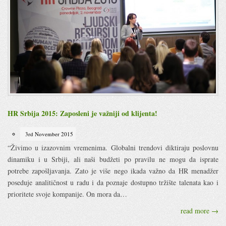
HR Srbija 2015: Zaposleni je važniji od klijenta!
3rd November 2015
“Živimo u izazovnim vremenima. Globalni trendovi diktiraju poslovnu
dinamiku i u Srbiji, ali naši budžeti po pravilu ne mogu da isprate
potrebe zapošljavanja. Zato je više nego ikada važno da HR menadžer
poseduje analitičnost u radu i da poznaje dostupno tržište talenata kao i
prioritete svoje kompanije. On mora da…
read more →