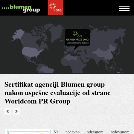
Sertifikat agenciji Blumen group
nakon uspešne evaluacije od strane
Worldcom PR Group
Na nedavno održanom redovanom