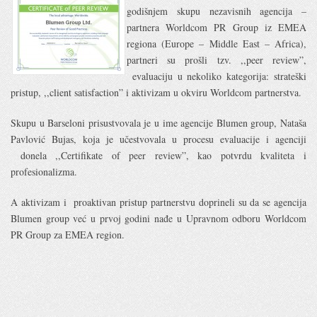
godišnjem skupu nezavisnih agencija –
partnera Worldcom PR Group iz EMEA
regiona (Europe – Middle East – Africa),
partneri su prošli tzv. ,,peer review”,
evaluaciju u nekoliko kategorija: strateški
pristup, ,,client satisfaction” i aktivizam u okviru Worldcom partnerstva.
Skupu u Barseloni prisustvovala je u ime agencije Blumen group, Nataša
Pavlović Bujas, koja je učestvovala u procesu evaluacije i agenciji
donela ,,Certifikate of peer review”, kao potvrdu kvaliteta i
profesionalizma.
A aktivizam i proaktivan pristup partnerstvu doprineli su da se agencija
Blumen group već u prvoj godini nađe u Upravnom odboru Worldcom
PR Group za EMEA region.