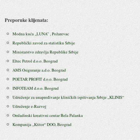
Preporuke klijenata:
Modna kuća ,,LUNA” , Požarevac
Republički zavod za statistiku Srbije
Ministarstvo zdravlja Republike Srbije
Eltec Petrol d.o.o. Beograd
AMS Osiguranje a.d.o. Beograd
POETAR PROFIT d.o.o. Beograd
INFOTEAM d.o.o. Beograd
Udruženje za unapređivanje kliničkih ispitivanja Srbije ,,KLINIS“
Udruženje e-Razvoj
Omladinski kreativni centar Bela Palanka
Kompanija ,,Ktitor“ DOO, Beograd