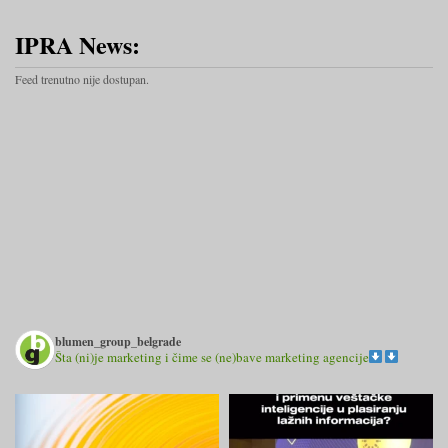
IPRA News:
Feed trenutno nije dostupan.
blumen_group_belgrade
Šta (ni)je marketing i čime se (ne)bave marketing agencije