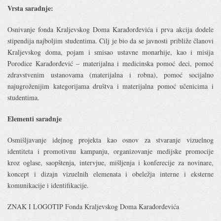
Vrsta saradnje:
Osnivanje fonda Kraljevskog Doma Karađorđevića i prva akcija dodele
stipendija najboljim studentima. Cilj je bio da se javnosti približe članovi
Kraljevskog doma, pojam i smisao ustavne monarhije, kao i misija
Porodice Karađorđević – materijalna i medicinska pomoć deci, pomoć
zdravstvenim ustanovama (materijalna i robna), pomoć socijalno
najugroženijim kategorijama društva i materijalna pomoć učenicima i
studentima.
Elementi saradnje
Osmišljavanje idejnog projekta kao osnov za stvaranje vizuelnog
identiteta i promotivnu kampanju, organizovanje medijske promocije
kroz oglase, saopštenja, intervjue, mišljenja i konferecije za novinare,
koncept i dizajn vizuelnih elemenata i obeležja interne i eksterne
komunikacije
i identifikacije.
ZNAK I LOGOTIP Fonda Kraljevskog Doma Karađorđevića