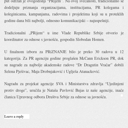
put održan je ovogodišnji “PRijem”. Na ovoj svečanosti, tradicionalno se
dodeljuju priznanja organizacijama, institucijama, PR kolegama i
koleginicama, kampanjama, radovima i projektima koji su u proteklih
godinu dana bili najbolji, odnosno komunikacijski – najuspešniji.
Tradicionalni „PRijem“ u ime Vlade Republike Srbije otvorio je
koordinator za odnose s javnošću, gospodin Slobodan Homen.
U finalnom izboru za PRiZNANJE bilo je preko 30 radova u 12
kategorija. Za PR agenciju godine proglašen McCann Erickson PR, dok
su nagrade za najbolje akademske radove “Dr Dragutin Vračar” dobili
Selena Pješivac, Maja Drobnjaković i Uglješa Atanacković.
Nagradu za projekat agencije SVA i Ministarstva zdravlja “Ujedinjeni
protiv droge”, uručila je Nataša Pavlović Bujas iz naše agencije, inače
članica Upravnog odbora Društva Srbije za odnose sa javnošću.
Leave a reply