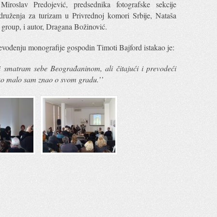
 Miroslav Predojević, predsednika fotografske sekcije
uženja za turizam u Privrednoj komori Srbije, Nataša
 group, i autor, Dragana Božinović.
vođenju monografije gospodin Timoti Bajford istakao je:
i smatram sebe Beograđaninom, ali čitajući i prevodeći
liko malo sam znao o svom gradu.’’