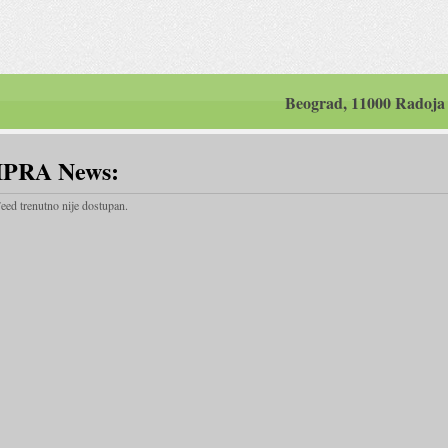
Beograd, 11000 Radoja
IPRA News:
eed trenutno nije dostupan.