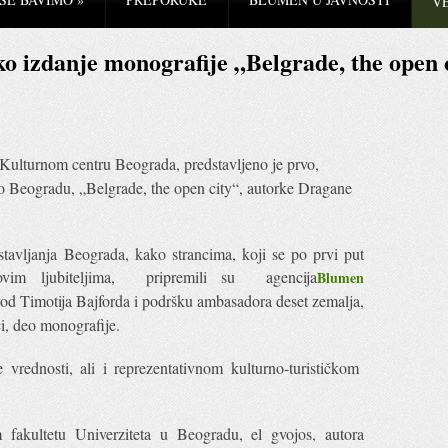
V
ko izdanje monografije „Belgrade, the open 
 Kulturnom centru Beograda, predstavljeno je prvo,
o Beogradu, „Belgrade, the open city“, autorke Dragane
stavljanja Beograda, kako strancima, koji se po prvi put
im ljubiteljima, pripremili su agencija
Blumen
vod Timotija Bajforda i podršku ambasadora deset zemalja,
ci, deo monografije.
vrednosti, ali i reprezentativnom kulturno-turističkom
 fakultetu Univerziteta u Beogradu, el gvojos, autora