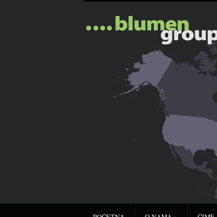
POČETNA
O NAMA
»
ČIME