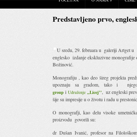
Predstavljeno prvo, engles
U sredu, 29. februara u galeriji Artget u
englesko izdanje ekskluzivne monografije 
Božinović.
Monografiju , kao deo šireg projekta pred
upoznaju sa gradom, tako i njegov
i
, uz engleski pre
group
,,Licej’’
Udruženje
šije su impresije u o životu i radu u prestoni
O monografji, kao delu visoke umetničke 
proizvodu govorili su:
dr Dušan Ivanić, profesor na Filološkom