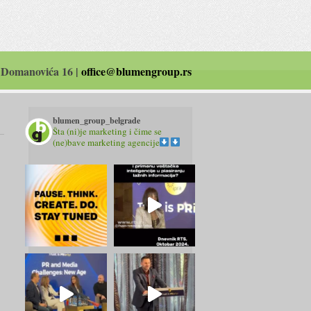
 Domanovića 16 |
office@blumengroup.rs
blumen_group_belgrade
Šta (ni)je marketing i čime se
(ne)bave marketing agencije