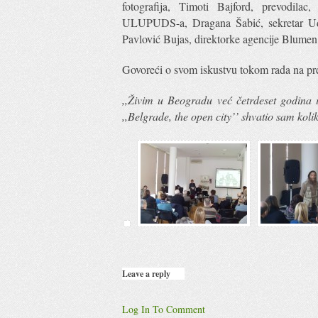
fotografija, Timoti Bajford, prevodilac,
ULUPUDS-a, Dragana Šabić, sekretar Udr
Pavlović Bujas, direktorke agencije Blumen
Govoreći o svom iskustvu tokom rada na pre
,,Živim u Beogradu već četrdeset godina 
,,Belgrade, the open city’’ shvatio sam ko
Leave a reply
Log In To Comment