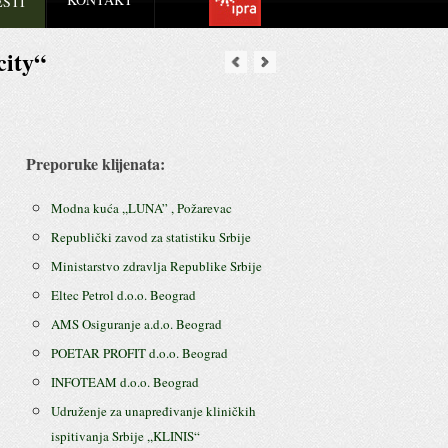
ESTI
city“
Preporuke klijenata:
Modna kuća ,,LUNA” , Požarevac
Republički zavod za statistiku Srbije
Ministarstvo zdravlja Republike Srbije
Eltec Petrol d.o.o. Beograd
AMS Osiguranje a.d.o. Beograd
POETAR PROFIT d.o.o. Beograd
INFOTEAM d.o.o. Beograd
Udruženje za unapređivanje kliničkih
ispitivanja Srbije ,,KLINIS“