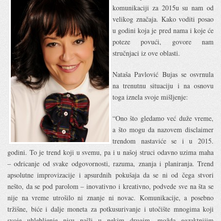
komunikaciji za 2015u su nam od
velikog značaja. Kako voditi posao
u godini koja je pred nama i koje će
poteze povući, govore nam
stručnjaci iz ove oblasti.
Nataša Pavlović Bujas se osvrnula
na trenutnu situaciju i na osnovu
toga iznela svoje mišljenje:
“Ono što gledamo već duže vreme,
a što mogu da nazovem disclaimer
trendom nastaviće se i u 2015.
godini. To je trend koji u svemu, pa i u našoj struci odavno uzima maha
– odricanje od svake odgovornosti, razuma, znanja i planiranja. Trend
apsolutne improvizacije i apsurdnih pokušaja da se ni od čega stvori
nešto, da se pod parolom – inovativno i kreativno, podvede sve na šta se
nije na vreme utrošilo ni znanje ni novac. Komunikacije, a posebno
tržišne, biće i dalje moneta za potkusurivanje i utočište mnogima koji
svoje uhlebljenje nisu našli u nekim drugim, možda egzaktnijim