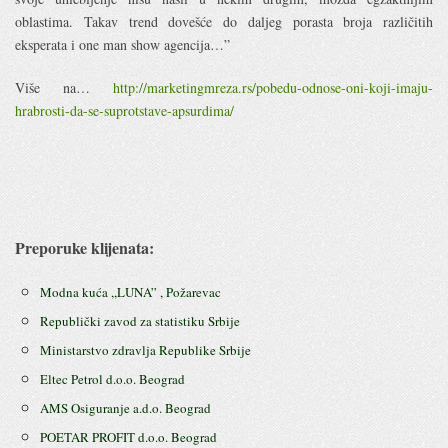
oblastima. Takav trend dovešće do daljeg porasta broja različitih
eksperata i one man show agencija…”
Više na…
http://marketingmreza.rs/pobedu-odnose-oni-koji-imaju-
hrabrosti-da-se-suprotstave-apsurdima/
Preporuke klijenata:
Modna kuća ,,LUNA” , Požarevac
Republički zavod za statistiku Srbije
Ministarstvo zdravlja Republike Srbije
Eltec Petrol d.o.o. Beograd
AMS Osiguranje a.d.o. Beograd
POETAR PROFIT d.o.o. Beograd