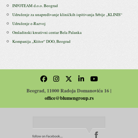
INFOTEAM d.o.o. Beograd
Udruženje za unapređivanje kliničkih ispitivanja Srbije ,,KLINIS“
Udruženje e-Razvoj
Omladinski kreativni centar Bela Palanka
Kompanija ,,Ktitor“ DOO, Beograd
Beograd, 11000 Radoja Domanovića 16 |
office@blumengroup.rs