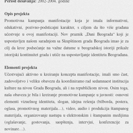
Period dešavanja:
2002-2004. godine
Opis projekta
Promotivna kampanja manifestacije koja je imala informativni,
edukativni, pozivno-podsticajni karakter, s ciljem da što više građana
učestvuje u ovoj manifestaciji. Nov praznik „Dani Beograda“ koji je
uspostavljen našom saradnjom sa Skupštinom grada Beograda imao je za
cilj da kroz podsećanje na važne datume u beogradskoj istoriji prikaže
istorijski kontinuitet grada i utiče na uspostavljanje identiteta Beograđana.
Elementi projekta
Učestvujući aktivno u kreiranju koncepta manifestacije, imali smo čast,
zadovoljstvo i veliku obavezu da koordiniramo rad sedamnaest institucija
kulture na nivou Grada Beograda, ali i na republičkom nivou. Osim toga,
naša obaveza je bila i kreiranje promotivne kampanje u javnosti: osnovni
elementi vizuelnog identiteta, slogan, idejna rešenja (bilborda, postera,
oglasa, promotivnog materijala…), video, audio i produkcija štampanog
materijala, organizovanje nastupa u elektronskim i štampanim medijima
(oglašavanje, gostovanja, saopštenja, intervjui, konferencije za
novinare…).