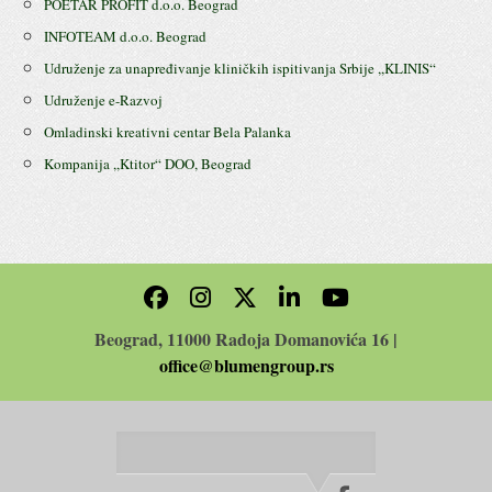
POETAR PROFIT d.o.o. Beograd
INFOTEAM d.o.o. Beograd
Udruženje za unapređivanje kliničkih ispitivanja Srbije ,,KLINIS“
Udruženje e-Razvoj
Omladinski kreativni centar Bela Palanka
Kompanija ,,Ktitor“ DOO, Beograd
Beograd, 11000 Radoja Domanovića 16 |
office@blumengroup.rs