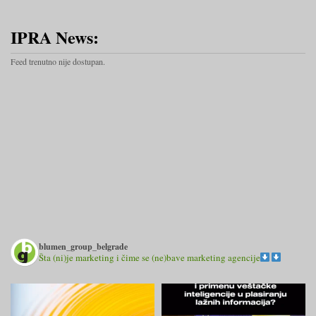
IPRA News:
Feed trenutno nije dostupan.
blumen_group_belgrade
Šta (ni)je marketing i čime se (ne)bave marketing agencije