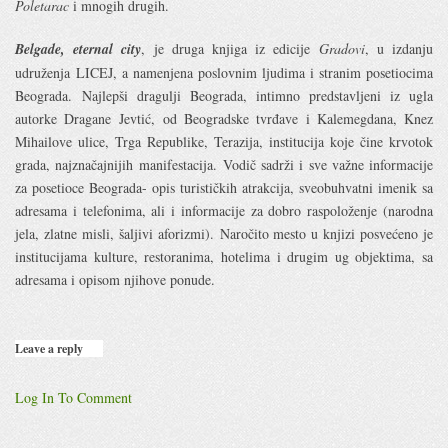
Poletarac
i mnogih drugih.
Belgade, eternal city
, je druga knjiga iz edicije
Gradovi
, u izdanju
udruženja LICEJ, a namenjena poslovnim ljudima i stranim posetiocima
Beograda. Najlepši dragulji Beograda, intimno predstavljeni iz ugla
autorke Dragane Jevtić, od Beogradske tvrđave i Kalemegdana, Knez
Mihailove ulice, Trga Republike, Terazija, institucija koje čine krvotok
grada, najznačajnijih manifestacija. Vodič sadrži i sve važne informacije
za posetioce Beograda- opis turističkih atrakcija, sveobuhvatni imenik sa
adresama i telefonima, ali i informacije za dobro raspoloženje (narodna
jela, zlatne misli, šaljivi aforizmi). Naročito mesto u knjizi posvećeno je
institucijama kulture, restoranima, hotelima i drugim ug objektima, sa
adresama i opisom njihove ponude.
Leave a reply
Log In To Comment