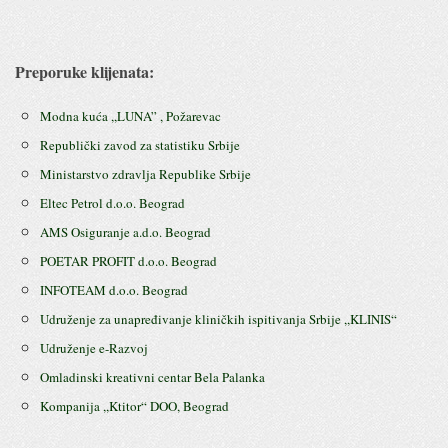
Preporuke klijenata:
Modna kuća ,,LUNA” , Požarevac
Republički zavod za statistiku Srbije
Ministarstvo zdravlja Republike Srbije
Eltec Petrol d.o.o. Beograd
AMS Osiguranje a.d.o. Beograd
POETAR PROFIT d.o.o. Beograd
INFOTEAM d.o.o. Beograd
Udruženje za unapređivanje kliničkih ispitivanja Srbije ,,KLINIS“
Udruženje e-Razvoj
Omladinski kreativni centar Bela Palanka
Kompanija ,,Ktitor“ DOO, Beograd