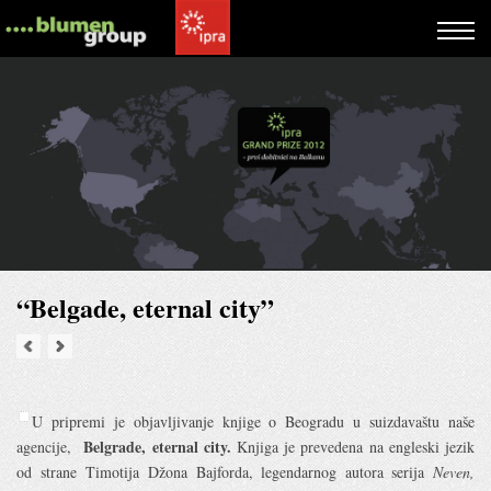
“Belgade, eternal city”
U pripremi je objavljivanje knjige o Beogradu u suizdavaštu naše
Belgrade, eternal city.
agencije,
Knjiga je prevedena na engleski jezik
od strane Timotija Džona Bajforda, legendarnog autora serija
Neven,