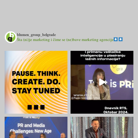
blumen_group_belgrade
Šta (ni)je marketing i čime se (ne)bave marketing agencije